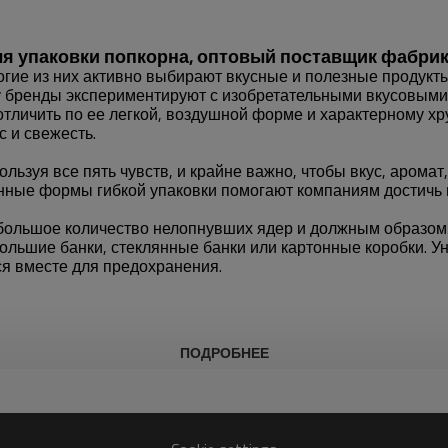
ля упаковки попкорна, оптовый поставщик фабрик
гие из них активно выбирают вкусные и полезные продукты
у бренды экспериментируют с изобретательными вкусовыми
тличить по ее легкой, воздушной форме и характерному хру
с и свежесть.
льзуя все пять чувств, и крайне важно, чтобы вкус, арома
ые формы гибкой упаковки помогают компаниям достичь вс
ь большое количество нелопнувших ядер и должным образом
большие банки, стеклянные банки или картонные коробки. У
ся вместе для предохранения.
ПОДРОБНЕЕ