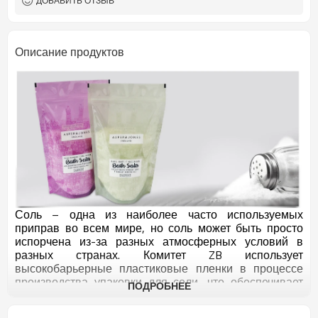
ДОБАВИТЬ ОТЗЫВ
Описание продуктов
Соль – одна из наиболее часто используемых
приправ во всем мире, но соль может быть просто
испорчена из-за разных атмосферных условий в
разных странах. Комитет ZB использует
высокобарьерные пластиковые пленки в процессе
производства упаковки для соли, что обеспечивает
ПОДРОБНЕЕ
упаковке соли большую степень прочности и защиты
товара.